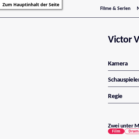
Zum Hauptinhalt der Seite
Filme & Serien
Trailer
S
Kritiken
S
Filmarchiv
Serienarchiv
Victor V
Kamera
Schauspiele
Regie
Zwei unter M
Film
Dram