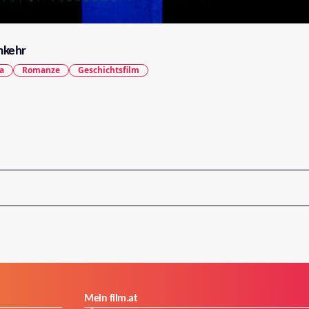
mkehr
a
Romanze
Geschichtsfilm
Mein film.at