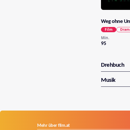
Weg ohne U
Film
Dram
Min.
95
Drehbuch
Musik
Mehr über film.at