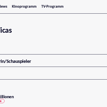
News
Kinoprogramm
TV-Programm
tars
Jetzt im Kino
treaming
Demnächst im Kino
Wien
Niederösterreich
icas
Oberösterreich
Steiermark
Burgenland
Kärnten
Salzburg
Tirol
Vorarlberg
rin/Schauspieler
illionen
a