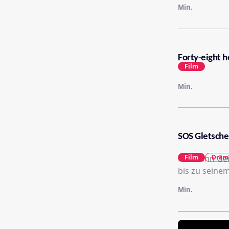
Min.
Forty-eight h
Film
Min.
SOS Gletsche
Hermann Geig
Film
Dram
bis zu seine
Min.