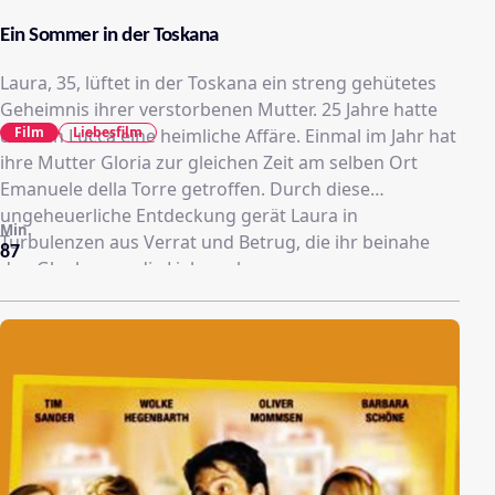
Ein Sommer in der Toskana
Laura, 35, lüftet in der Toskana ein streng gehütetes
Geheimnis ihrer verstorbenen Mutter. 25 Jahre hatte
Film
Liebesfilm
diese in Lucca eine heimliche Affäre. Einmal im Jahr hat
ihre Mutter Gloria zur gleichen Zeit am selben Ort
Emanuele della Torre getroffen. Durch diese
ungeheuerliche Entdeckung gerät Laura in
Min.
Turbulenzen aus Verrat und Betrug, die ihr beinahe
87
den Glauben an die Liebe nehmen.