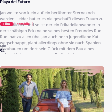
Playa del Futuro
Jan wollte von klein auf ein berühmter Sternekoch
werden. Leider hat er es nie geschafft diesen Traum zu
Film
Komödie
verwirklichen und so ist der ein Frikadellenwender in
der schäbigen Eckkneipe seines besten Freundes Rudi.
Rudi hat zu allen übel Jan auch noch Jugendliebe Kati
wegschnappt, plant allerdings ohne sie nach Spanien
Min.
abzuhauen um dort sein Glück mit dem Bau eines
94
noblen Hotels zu versuchen. Rudi würde Jan gerne
dabei haben, dieser hat allerdings andere Pläne und
beschließt Rudis Kneipe zu übernehmen und
gemeinsam mit Kati in ein schickes Restaurant zu
verwandeln. Zunächst scheint dieser Plan auch
aufzugehen und das Restaurant ist von Kati und Jan
wirklich schön gestaltet worden, doch bereits am
Eröffnungstag scheint der Traum vorbeizuseien.
Plötzlich steht eine Finanzbeamtin im Restaurant und
fordert eine Steuernachzahlung von 25000 € ein, eine