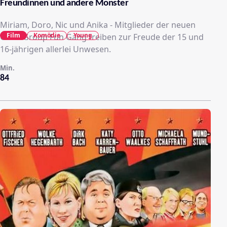
Freundinnen und andere Monster
Miriam, Doro, Nic und Anika - Mitglieder der neuen
Film
Komödie
Young
Girlie-Group Fun Gang treiben zur Freude der 15 und
16-jährigen allerlei Unwesen.
Min.
84