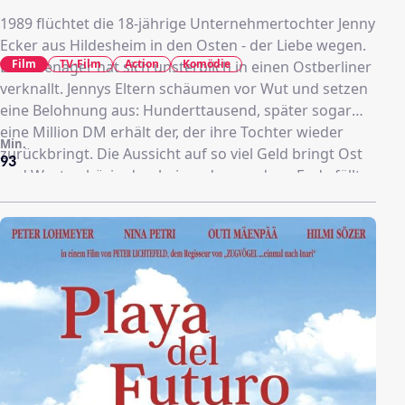
1989 flüchtet die 18-jährige Unternehmertochter Jenny
Ecker aus Hildesheim in den Osten - der Liebe wegen.
Film
TV-Film
Action
Komödie
Der Teenager hat sich unsterblich in einen Ostberliner
verknallt. Jennys Eltern schäumen vor Wut und setzen
eine Belohnung aus: Hunderttausend, später sogar
eine Million DM erhält der, der ihre Tochter wieder
Min.
zurückbringt. Die Aussicht auf so viel Geld bringt Ost
93
und West gehörig durcheinander - und am Ende fällt
tatsächlich die Mauer.