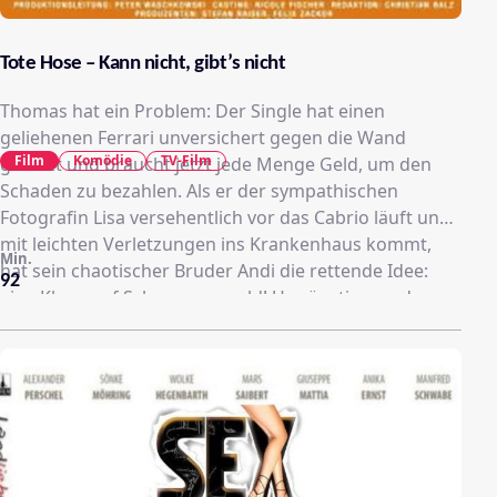
Tote Hose – Kann nicht, gibt’s nicht
Thomas hat ein Problem: Der Single hat einen
geliehenen Ferrari unversichert gegen die Wand
Film
Komödie
TV-Film
gesetzt und braucht jetzt jede Menge Geld, um den
Schaden zu bezahlen. Als er der sympathischen
Fotografin Lisa versehentlich vor das Cabrio läuft und
mit leichten Verletzungen ins Krankenhaus kommt,
Min.
hat sein chaotischer Bruder Andi die rettende Idee:
92
eine Klage auf Schmerzensgeld! Ungünstig nur, dass
Andi das Attest ausgerechnet auf Impotenz fälscht .