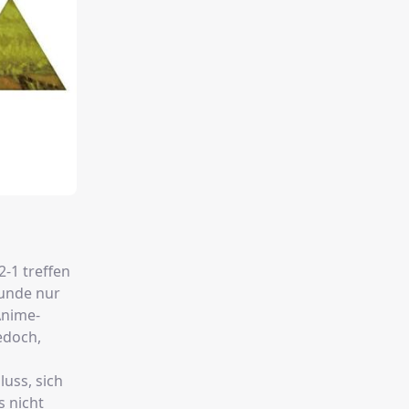
2-1 treffen
runde nur
Anime-
edoch,
uss, sich
s nicht