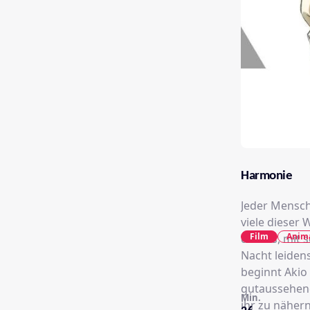
Harmonie
Jeder Mensch 
viele dieser
Film
Anim
daraus, mit 
Nacht leiden
beginnt Akio 
gutaussehend
Min.
ihr zu näher