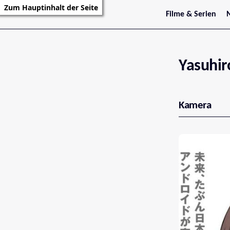
Zum Hauptinhalt der Seite
Filme & Serien
Trailer
S
Kritiken
S
Filmarchiv
Serienarchiv
Yasuhir
Kamera