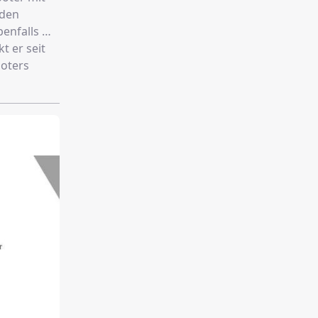
nden
enfalls mit
t er seit
boters