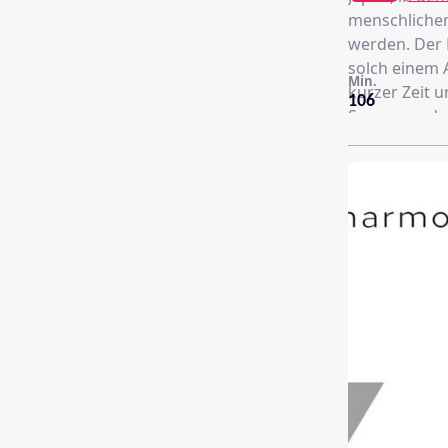
menschlichem
werden. Der 
solch einem 
Min.
kurzer Zeit 
106
Sammy und ge