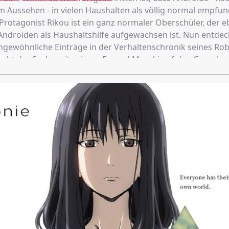
 Aussehen - in vielen Haushalten als völlig normal empfu
Protagonist Rikou ist ein ganz normaler Oberschüler, der eb
Androiden als Haushaltshilfe aufgewachsen ist. Nun entdeck
ungewöhnliche Einträge in der Verhaltenschronik seines Ro
ht der Sache mit seinem Freund Masaki auf den Grund...