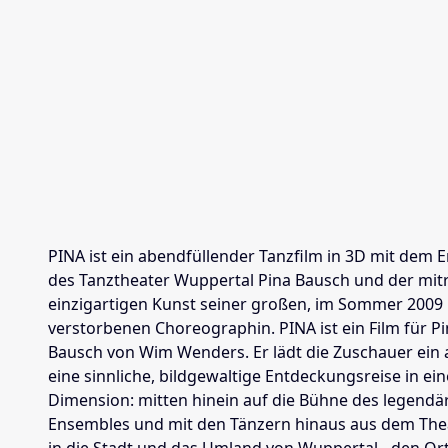
PINA ist ein abendfüllender Tanzfilm in 3D mit dem
des Tanztheater Wuppertal Pina Bausch und der mit
einzigartigen Kunst seiner großen, im Sommer 2009
verstorbenen Choreographin. PINA ist ein Film für P
Bausch von Wim Wenders. Er lädt die Zuschauer ein 
eine sinnliche, bildgewaltige Entdeckungsreise in ei
Dimension: mitten hinein auf die Bühne des legendä
Ensembles und mit den Tänzern hinaus aus dem The
in die Stadt und das Umland von Wuppertal - den Ort