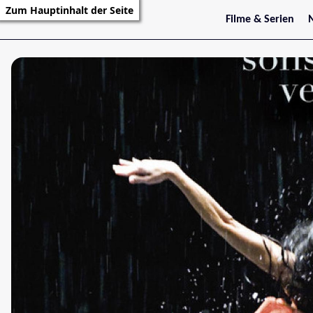
Zum Hauptinhalt der Seite
Filme & Serien
Trailer
S
Kritiken
S
Filmarchiv
Serienarchiv