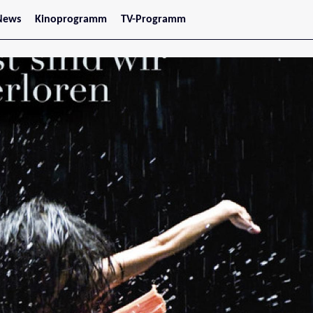
News
Kinoprogramm
TV-Programm
tars
Jetzt im Kino
treaming
Demnächst im Kino
Wien
Niederösterreich
Oberösterreich
Steiermark
Burgenland
Kärnten
Salzburg
Tirol
Vorarlberg