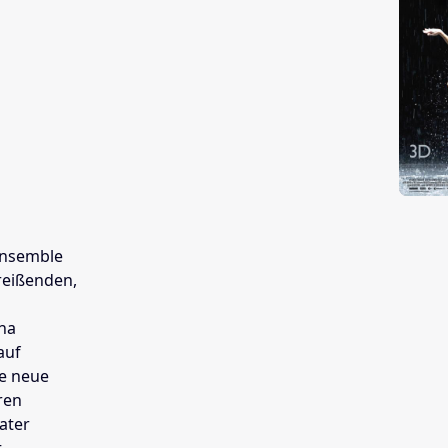
 Ensemble
reißenden,
ina
auf
ne neue
ren
ater
,