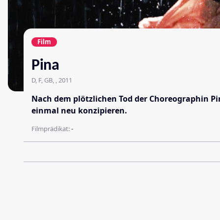
Film
Pina
D, F, GB, , 2011
Nach dem plötzlichen Tod der Choreographin Pi
einmal neu konzipieren.
Filmprädikat:
-