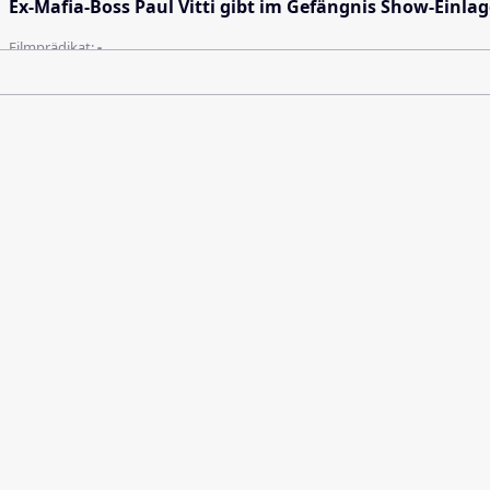
Ex-Mafia-Boss Paul Vitti gibt im Gefängnis Show-Einla
Filmprädikat:
-