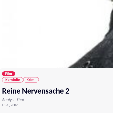
Film
Komödie
Krimi
Reine Nervensache 2
Analyze That
USA , 2002