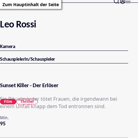
Zum Hauptinhalt der Seite
Leo Rossi
Kamera
Schauspielerin/Schauspieler
Sunset Killer - Der Erlöser
Ein Ritualmörder tötet Frauen, die irgendwann bei
Film
Thriller
einem Unfall knapp dem Tod entronnen sind.
Min.
95