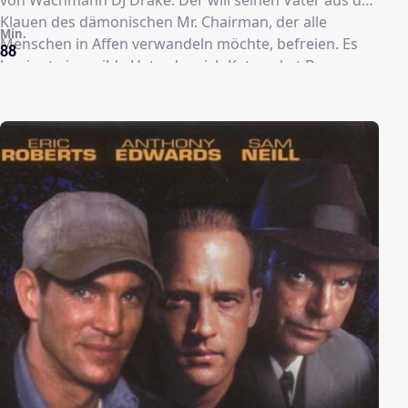
Klauen des dämonischen Mr. Chairman, der alle
Min.
Menschen in Affen verwandeln möchte, befreien. Es
88
beginnt eine wilde Hatz, der sich Kate nebst Bugs
schleunigst anschließen - denn im Hause Warner hat
man erkannt, dass ein Hase ohne Ente nur das halbe
Geschäft bedeutet.