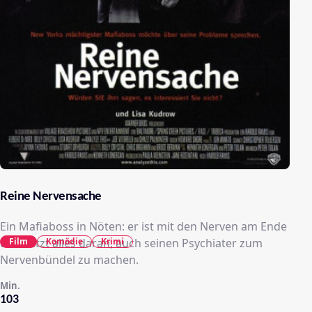
Reine Nervensache
Ein Mafiaboss in Nöten: er ist mit den Nerven am Ende
Film
Komödie
Krimi
und setzt alles daran, auch seinen Psychiater zum
Nervenbündel zu machen.
Min.
103