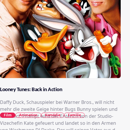
Looney Tunes: Back in Action
Daffy Duck, Schauspieler bei Warner Bros., will nicht
mehr die zweite Geige hinter Bugs Bunny spielen und
Film
Animation
Komödie
Familie
rebelliert. Prompt wird der Enterich von der Studio-
Vizechefin Kate gefeuert und landet so in den Armen
von Wachmann DJ Drake. Der will seinen Vater aus den