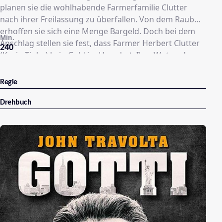
planen sie die wohlhabende Farmerfamilie Clutter
nach ihrer Freilassung zu überfallen. Von dem Raub
erhoffen sie sich eine Menge Bargeld. Doch bei dem
Min.
Anschlag stellen sie fest, dass Farmer Herbert Clutter
240
(Kevin Tighe) kein Geld im Haus hat. Ihre Wut und
Verzweiflung treibt sie in Folge zu ungeahnten Taten.
Regie
Drehbuch