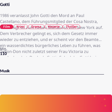
Gotti
1986 veranlasst John Gotti den Mord an Paul
Castellano, dem Führungsmitglied der Cosa Nostra,
Film
Krimi
Drama
Historie
Thriller
und steigt so zum neuen Mafiaboss von New York auf.
Dem Verbrecher gelingt es, sich dem Gesetz immer
wieder zu entziehen, und er scheint vor den Beamten
ein wasserdichtes bürgerliches Leben zu führen, was
Min.
Teflon-Don nicht zuletzt seiner Frau Victoria zu
110
verdanken hat. Doch als Gottis Sohn John Gotti Jr.eine
verheerende Entscheidung trifft, wird es zunehmend
gefährlicher für Gotti.
Musik