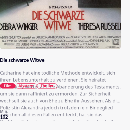
Die schwarze Witwe
Catharine hat eine tödliche Methode entwickelt, sich
ihren Lebensunterhalt zu verdienen. Sie heiratet
Film
Mystery
Thriller
Millionäre, wartet auf die Abänderung des Testaments,
um sie dann raffiniert zu ermorden. Zur Sicherheit
wechselt sie auch von Ehe zu Ehe ihr Aussehen. Als die
Polizistin Alexandra jedoch trotzdem ein Bindeglied
Min.
zwischen all diesen Fällen entdeckt, hat sie das
102
Problem, Catharine von ihrer nächsten Tat abzuhalten,
ohne rechtliche Handhabe...