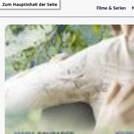
Zum Hauptinhalt der Seite
Filme & Serien
Trailer
S
Kritiken
S
Filmarchiv
Serienarchiv