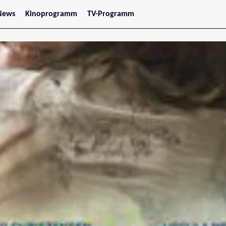
News
Kinoprogramm
TV-Programm
tars
Jetzt im Kino
treaming
Demnächst im Kino
Wien
Niederösterreich
Oberösterreich
Steiermark
Burgenland
Kärnten
Salzburg
Tirol
Vorarlberg