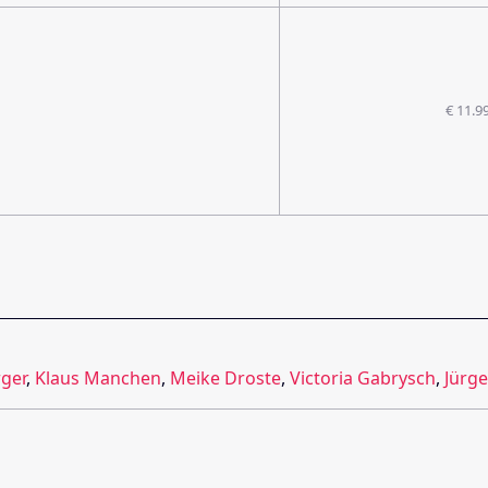
€ 11.9
ger
,
Klaus Manchen
,
Meike Droste
,
Victoria Gabrysch
,
Jürg