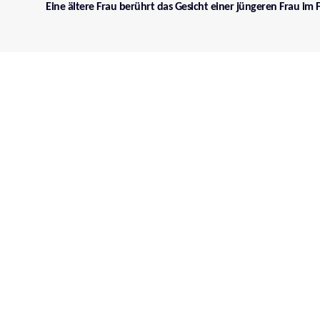
Eine ältere Frau berührt das Gesicht einer jüngeren Frau im F
Kinoprogramm
Datum
Leider konnten keine Vorstellungen gefunden werden
Ähnliche Filme & Serien