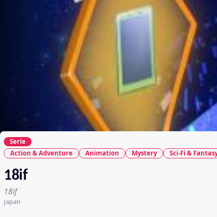
Serie
Action & Adventure
Animation
Mystery
Sci-Fi & Fantas
18if
18if
Japan