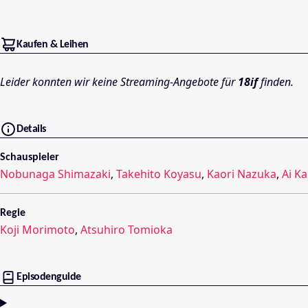
Kaufen & Leihen
Leider konnten wir keine Streaming-Angebote für
18if
finden.
Details
Schauspieler
Nobunaga Shimazaki
,
Takehito Koyasu
,
Kaori Nazuka
,
Ai K
Regie
Koji Morimoto
,
Atsuhiro Tomioka
Episodenguide