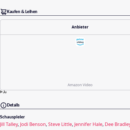
Kaufen & Leihen
Anbieter
Amazon Video
Details
Schauspieler
Jill Talley
,
Jodi Benson
,
Steve Little
,
Jennifer Hale
,
Dee Bradle