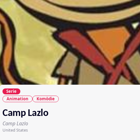
Serie
Animation
Komödie
Camp Lazlo
Camp Lazlo
United States