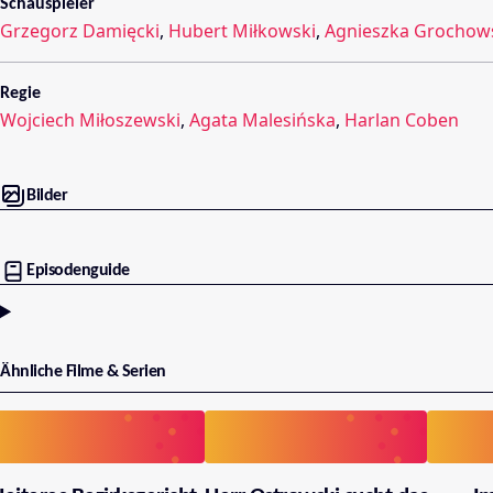
Schauspieler
Grzegorz Damięcki
,
Hubert Miłkowski
,
Agnieszka Grochow
Regie
Wojciech Miłoszewski
,
Agata Malesińska
,
Harlan Coben
Bilder
Episodenguide
Ähnliche Filme & Serien