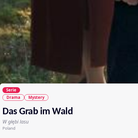
Serie
Drama
Mystery
Das Grab im Wald
W głębi lasu
Poland