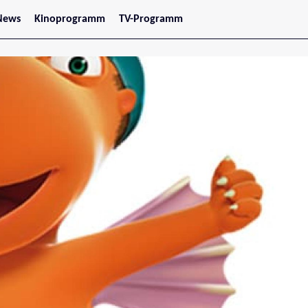
News
Kinoprogramm
TV-Programm
tars
Jetzt im Kino
treaming
Demnächst im Kino
Wien
Niederösterreich
Oberösterreich
Steiermark
Burgenland
Kärnten
Salzburg
Tirol
Vorarlberg