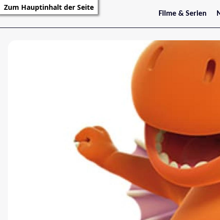
Zum Hauptinhalt der Seite
Filme & Serien
Trailer
S
Kritiken
S
Filmarchiv
Serienarchiv