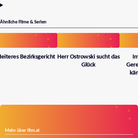
Ähnliche Filme & Serien
eiteres Bezirksgericht
Herr Ostrowski sucht das
I
Glück
Gere
käm
Mehr über film.at