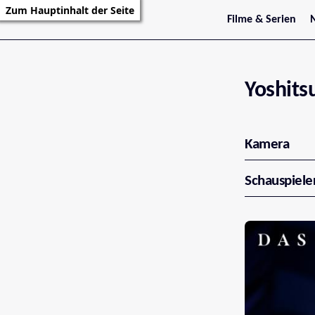
Zum Hauptinhalt der Seite
Filme & Serien
Trailer
S
Kritiken
S
Filmarchiv
Serienarchiv
Yoshit
Kamera
Schauspiele