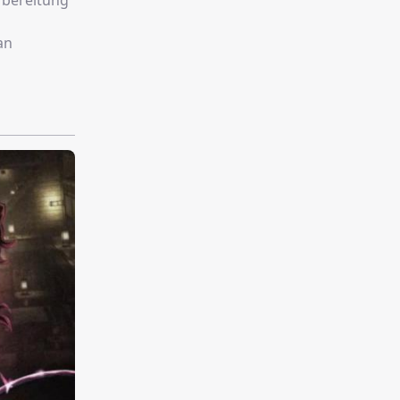
rbereitung
an