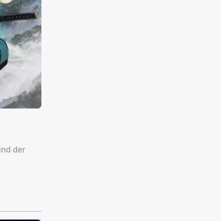
und der