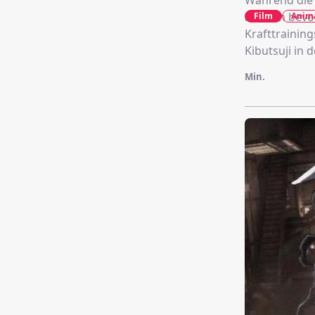
Während die 
auf den bev
Film
Anim
Krafttrainin
Kibutsuji in d
Min.