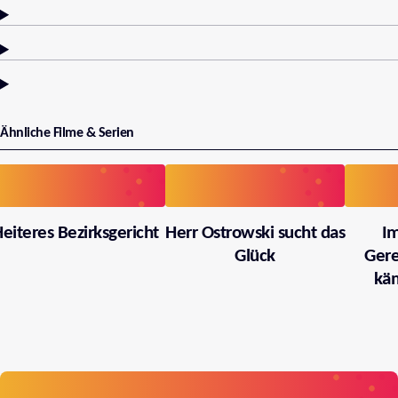
Ähnliche Filme & Serien
eiteres Bezirksgericht
Herr Ostrowski sucht das
I
Glück
Gere
käm