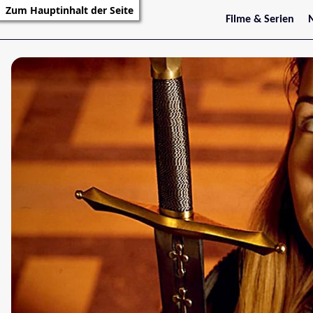
Zum Hauptinhalt der Seite
Filme & Serien
Trailer
S
Kritiken
S
Filmarchiv
Serienarchiv