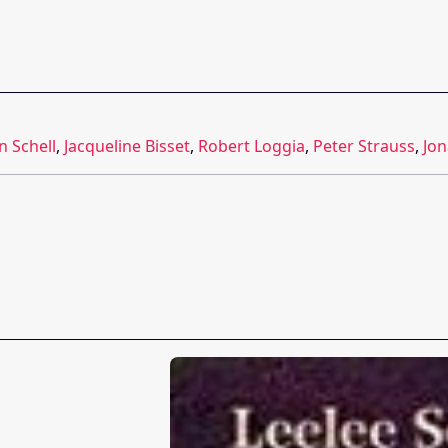
n Schell
,
Jacqueline Bisset
,
Robert Loggia
,
Peter Strauss
,
Jo