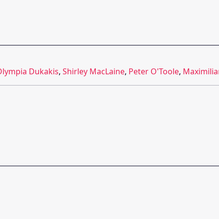
Olympia Dukakis
,
Shirley MacLaine
,
Peter O'Toole
,
Maximilia