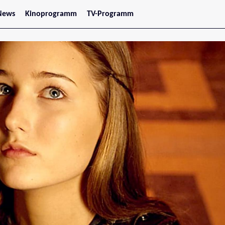
News
Kinoprogramm
TV-Programm
tars
Jetzt im Kino
treaming
Demnächst im Kino
Wien
Niederösterreich
Oberösterreich
Steiermark
Burgenland
Kärnten
Salzburg
Tirol
Vorarlberg