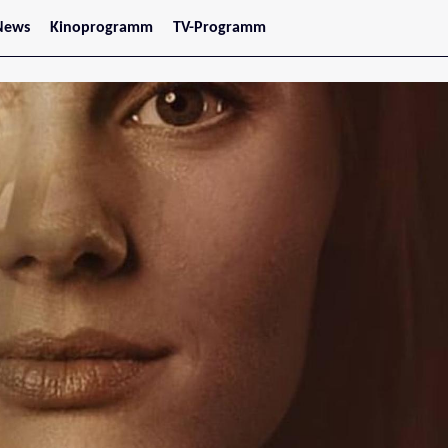
News
Kinoprogramm
TV-Programm
tars
Jetzt im Kino
treaming
Demnächst im Kino
Wien
Niederösterreich
Oberösterreich
Steiermark
Burgenland
Kärnten
Salzburg
Tirol
Vorarlberg