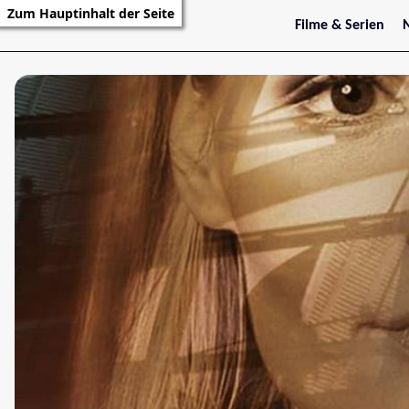
Zum Hauptinhalt der Seite
Filme & Serien
Trailer
S
Kritiken
S
Filmarchiv
Serienarchiv