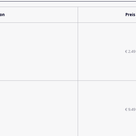
ion
Preis
€ 2.49
€ 9.49