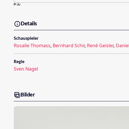
Details
Schauspieler
Rosalie Thomass
,
Bernhard Schir
,
René Geisler
,
Daniel
Regie
Sven Nagel
Bilder