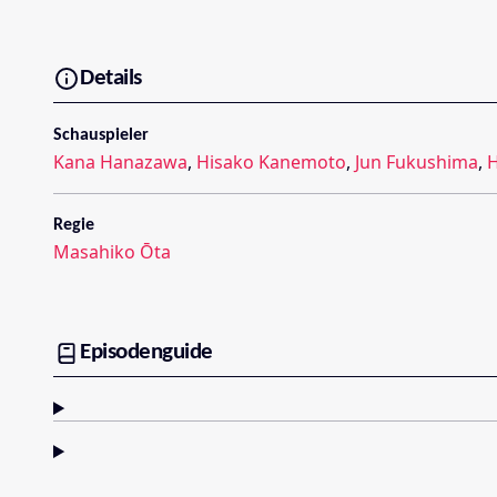
Details
Schauspieler
Kana Hanazawa
,
Hisako Kanemoto
,
Jun Fukushima
,
H
Regie
Masahiko Ōta
Episodenguide