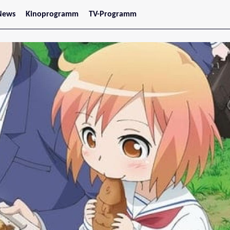
News
Kinoprogramm
TV-Programm
tars
Jetzt im Kino
treaming
Demnächst im Kino
Wien
Niederösterreich
Oberösterreich
Steiermark
Burgenland
Kärnten
Salzburg
Tirol
Vorarlberg