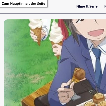
Zum Hauptinhalt der Seite
Filme & Serien
Trailer
S
Kritiken
S
Filmarchiv
Serienarchiv