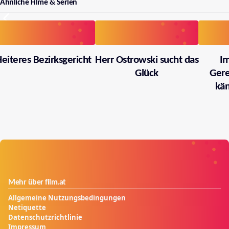
Ähnliche Filme & Serien
eiteres Bezirksgericht
Herr Ostrowski sucht das
I
Glück
Gere
käm
Mehr über film.at
Allgemeine Nutzungsbedingungen
Netiquette
Datenschutzrichtlinie
Impressum