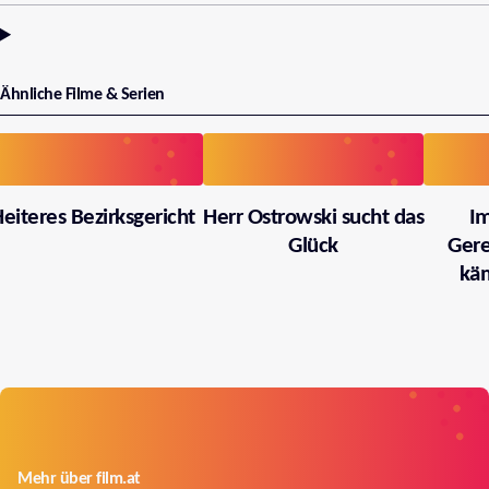
Ähnliche Filme & Serien
eiteres Bezirksgericht
Herr Ostrowski sucht das
I
Glück
Gere
käm
Mehr über film.at