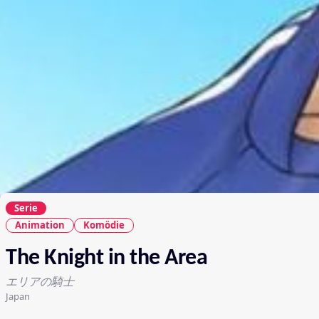
Serie
Animation
Komödie
The Knight in the Area
エリアの騎士
Japan