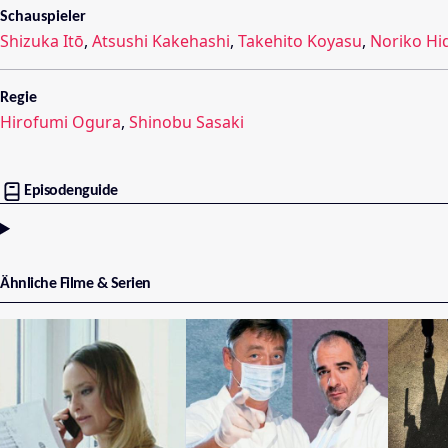
Schauspieler
Shizuka Itō
,
Atsushi Kakehashi
,
Takehito Koyasu
,
Noriko Hi
Regie
Hirofumi Ogura
,
Shinobu Sasaki
Episodenguide
Ähnliche Filme & Serien