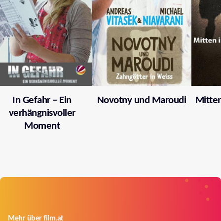
In Gefahr – Ein
Novotny und Maroudi
Mitten
verhängnisvoller
Moment
Mehr über film.at