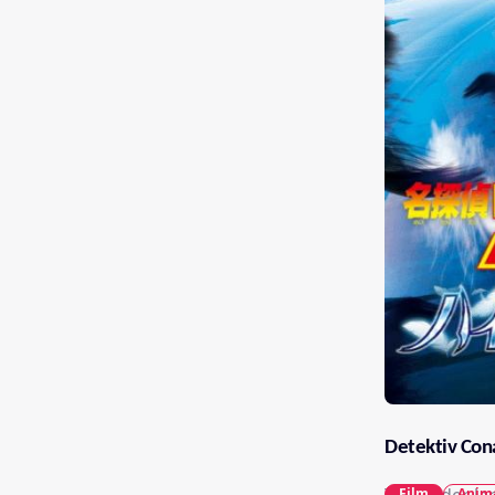
Detektiv Con
Film
Anim