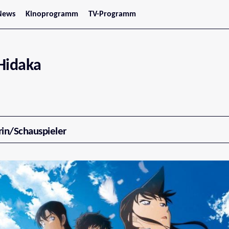
News
Kinoprogramm
TV-Programm
tars
Jetzt im Kino
treaming
Demnächst im Kino
Wien
Niederösterreich
Hidaka
Oberösterreich
Steiermark
Burgenland
Kärnten
Salzburg
Tirol
Vorarlberg
rin/Schauspieler