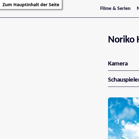
Zum Hauptinhalt der Seite
Filme & Serien
Trailer
S
Kritiken
S
Filmarchiv
Serienarchiv
Noriko 
Kamera
Schauspiele