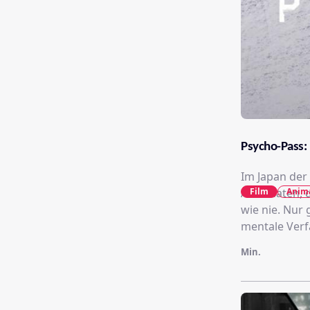
Psycho-Pass:
Im Japan der
Automaten, d
Film
Anim
wie nie. Nur
mentale Verf
Min.