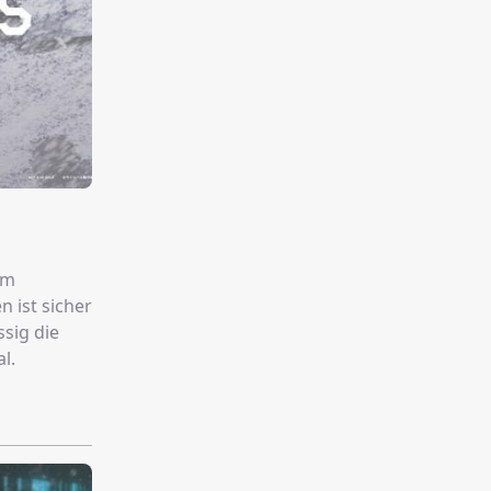
em
 ist sicher
sig die
l.