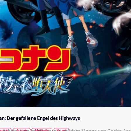
an: Der gefallene Engel des Highways
ation
Action
Mystery
Krimi