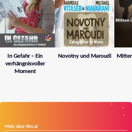
In Gefahr – Ein
Novotny und Maroudi
Mitten
verhängnisvoller
Moment
Mehr über film.at