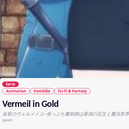
Serie
Animation
Komödie
Sci-Fi & Fantasy
Vermeil in Gold
金装のヴェルメイユ~崖っぷち魔術師は最強の厄災と魔法世界
Japan