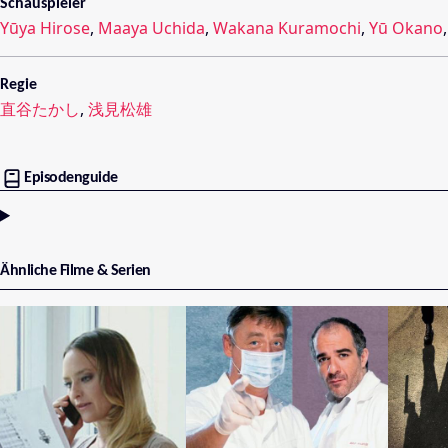
Schauspieler
Yūya Hirose
,
Maaya Uchida
,
Wakana Kuramochi
,
Yū Okano
Regie
直谷たかし
,
浅見松雄
Episodenguide
Ähnliche Filme & Serien