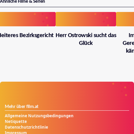
Ähnliche Filme & Serien
eiteres Bezirksgericht
Herr Ostrowski sucht das
I
Glück
Gere
käm
Mehr über film.at
Allgemeine Nutzungsbedingungen
Netiquette
Datenschutzrichtlinie
Impressum