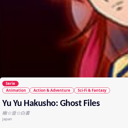
Serie
Animation
Action & Adventure
Sci-Fi & Fantasy
Yu Yu Hakusho: Ghost Files
幽☆遊☆白書
Japan