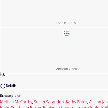
Apple iTunes
Amazon Video
Details
Schauspieler
Melissa McCarthy
,
Susan Sarandon
,
Kathy Bates
,
Allison Ja
Jones Smith
,
Joe Baxter
,
Benjamin Chontos
,
Sean Gould
,
Kei