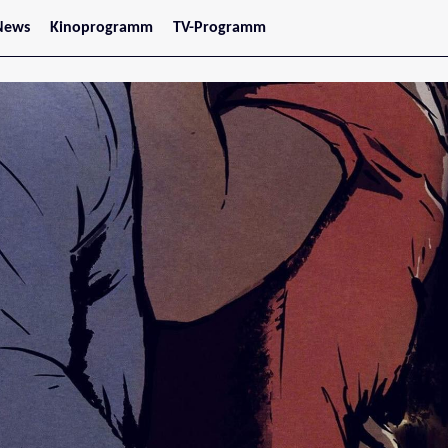
News
Kinoprogramm
TV-Programm
tars
Jetzt im Kino
treaming
Demnächst im Kino
Wien
Niederösterreich
Oberösterreich
Steiermark
Burgenland
Kärnten
Salzburg
Tirol
Vorarlberg