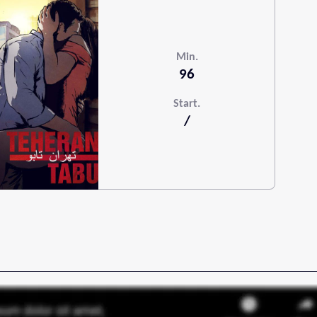
Min.
96
Start.
/