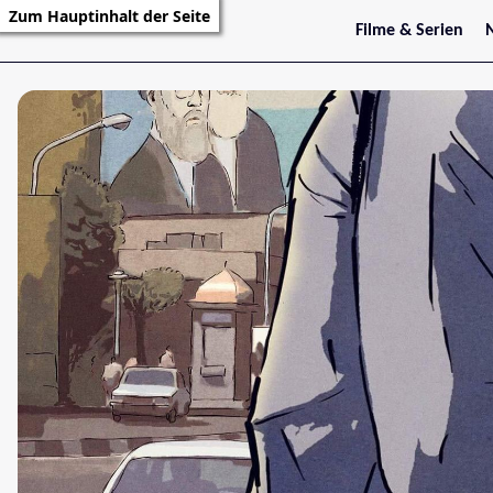
Zum Hauptinhalt der Seite
Filme & Serien
Trailer
S
Kritiken
S
Filmarchiv
Serienarchiv