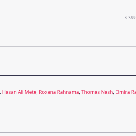
€ 7.99
,
Hasan Ali Mete
,
Roxana Rahnama
,
Thomas Nash
,
Elmira R