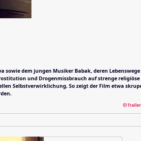
ya sowie dem jungen Musiker Babak, deren Lebenswege s
rostitution und Drogenmissbrauch auf strenge religiöse 
en Selbstverwirklichung. So zeigt der Film etwa skrupe
rden.
Traile