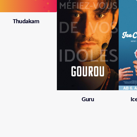
Thudakam
Guru
Ic