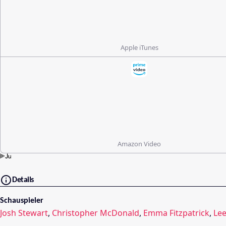
Apple iTunes
Amazon Video
Details
Schauspieler
Josh Stewart
,
Christopher McDonald
,
Emma Fitzpatrick
,
Lee