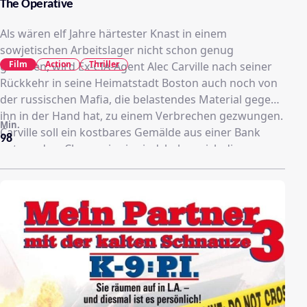
The Operative
Als wären elf Jahre härtester Knast in einem
sowjetischen Arbeitslager nicht schon genug
Film
Action
Thriller
gewesen, wird Ex-CIA-Agent Alec Carville nach seiner
Rückkehr in seine Heimatstadt Boston auch noch von
der russischen Mafia, die belastendes Material gegen
ihn in der Hand hat, zu einem Verbrechen gezwungen.
Min.
Carville soll ein kostbares Gemälde aus einer Bank
98
entwenden. Clever wie sie sind, haben sich die
russischen Mobster den merkwürdigen Zufall zunutze
gemacht, dass Carville eine verblüffende Ähnlichkeit
mit dem Besitzer des Bildes, dem exzentrischen
Jungmillionär Grady, aufweist. Doch in einem -
entscheidenden - Punkt versagt die akribische
Vorbereitung der Mafia: Sie haben nicht damit
gerechnet, dass sich Grady und Carville in der Bank
begegnen könnten, was jedoch geschieht. Daraufhin
bricht das totale Chaos aus...