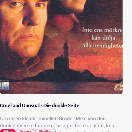
Cruel and Unusual - Die dunkle Seite
Um ihren kleinkriminellen Bruder Mike von den
dunklen Versuchungen Chicagos fernzuhalten, kehrt
Film
Drama
Thriller