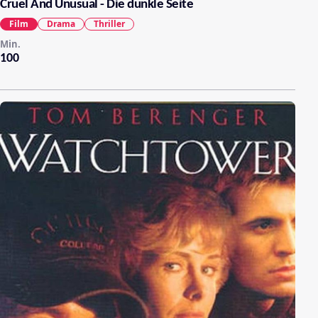
Cruel And Unusual - Die dunkle Seite
Film
Drama
Thriller
Min.
100