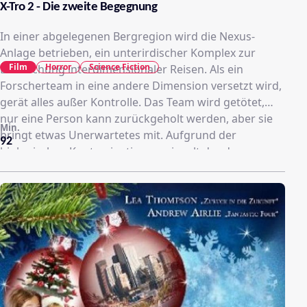
X-Tro 2 - Die zweite Begegnung
In einer abgelegenen Bergregion wird die Nexus-
Anlage betrieben, ein unterirdischer Komplex zur
Film
Horror
Science Fiction
Erforschung interdimensionaler Reisen. Als ein
Forscherteam in eine andere Dimension versetzt wird,
gerät alles außer Kontrolle. Das Team wird getötet,
nur eine Person kann zurückgeholt werden, aber sie
Min.
bringt etwas Unerwartetes mit. Aufgrund der
92
biologischen Kontamination versiegelt der den
Komplex kontrollierende Computer das Bauwerk und
beabsichtigt, die außerirdische Kreatur mit allen
verbleibenden Überlebenden auszulöschen