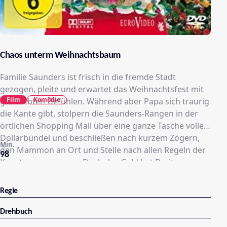
Chaos unterm Weihnachtsbaum
Familie Saunders ist frisch in die fremde Stadt
gezogen, pleite und erwartet das Weihnachtsfest mit
Film
Komödie
gemischten Gefühlen. Während aber Papa sich traurig
die Kante gibt, stolpern die Saunders-Rangen in der
örtlichen Shopping Mall über eine ganze Tasche voller
Dollarbündel und beschließen nach kurzem Zögern,
Min.
den Mammon an Ort und Stelle nach allen Regeln der
98
Kunst zu verprassen. Doch das Geld hat Besitzer, wenn
auch keine rechtmäßigen, und die lassen wenig
unversucht, die Tasche zurück zu bekommen. Und
Regie
auch die Polizei beginnt sich für die Vorgänge zu
interessieren.
Drehbuch