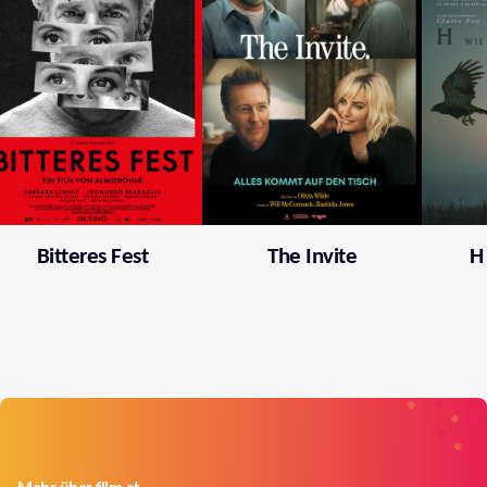
Bitteres Fest
The Invite
H