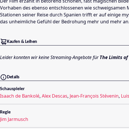
Der Film erzählt in betörend schönen, fast magischen Bilde
Vorhaben des ebenso entschlossenen wie schweigsamen Mann
Stationen seiner Reise durch Spanien trifft er auf einige
das unheimliche Gefühl der Bedrohung mehr und mehr an.
Kaufen & Leihen
Leider konnten wir keine Streaming-Angebote für
The Limits of
Details
Schauspieler
Isaach de Bankolé
,
Alex Descas
,
Jean-François Stévenin
,
Lui
Regie
Jim Jarmusch