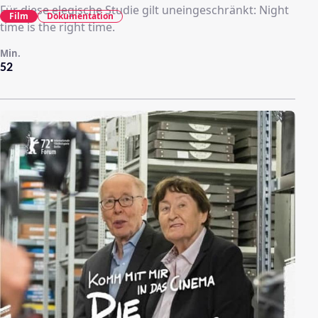
Für diese elegische Studie gilt uneingeschränkt: Night
Film
Dokumentation
time is the right time.
Min.
52