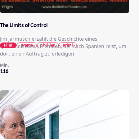
The Limits of Control
Jim Jarmusch erzählt die Geschichte eines
Film
Drama
Thriller
Krimi
geheimnisvollen Fremden, der nach Spanien reist, um
dort einen Auftrag zu erledigen
Min.
116