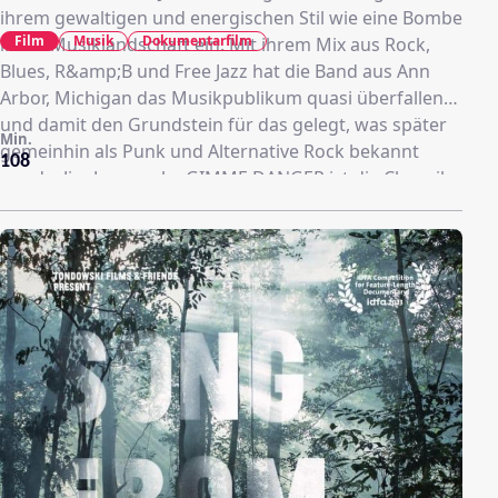
ihrem gewaltigen und energischen Stil wie eine Bombe
Film
Musik
Dokumentarfilm
in die Musiklandschaft ein. Mit ihrem Mix aus Rock,
Blues, R&amp;B und Free Jazz hat die Band aus Ann
Arbor, Michigan das Musikpublikum quasi überfallen
und damit den Grundstein für das gelegt, was später
Min.
gemeinhin als Punk und Alternative Rock bekannt
108
wurde. Jim Jarmuschs GIMME DANGER ist die Chronik
der Geschichte von The Stooges - eine der größten
Geschichten des Rock'n'Roll. Die Dokumentation wirft
einen einzigartigen Blick auf die Erfolge und
Misserfolge der Band und erzählt von Inspiration, dem
harten Weg zu kommerziellem Erfolg und dem
musikalischen Vermächtnis einer Band, die nicht nur
musikalisch eine der wichtigsten ihrer Zeit war.