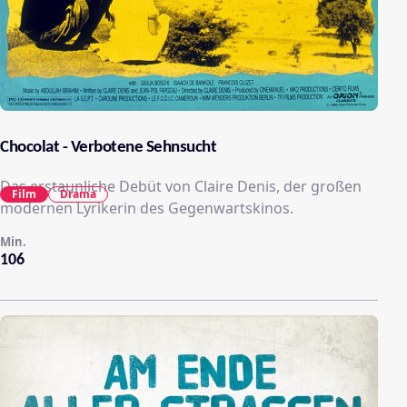
Chocolat - Verbotene Sehnsucht
Das erstaunliche Debüt von Claire Denis, der großen
Film
Drama
modernen Lyrikerin des Gegenwartskinos.
Min.
106