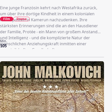
Eine junge Französin kehrt nach Westafrika zurück,
um über ihre dortige Kindheit in einem kolonialen
Film
Drama
Außenposten in Kamerun nachzudenken. Ihre
stärksten Erinnerungen sind die an den Hausdiener
der Familie, Protée - ein Mann von großem Anstand
und Intelligenz - und die komplizierte Natur der
Min.
menschlichen Anziehungskraft inmitten einer
105
vorurteilshaften Gesellschaft.