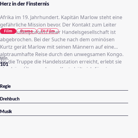
Herz in der Finsternis
Afrika im 19. Jahrhundert. Kapitän Marlow steht eine
gefährliche Mission bevor. Der Kontakt zum Leiter
Film
Drama
TV-Film
eines Außenpostens einer Handelsgesellschaft ist
abgebrochen. Bei der Suche nach dem ominösen
Kurtz gerät Marlow mit seinen Männern auf eine
alptraumhafte Reise durch den unwegsamen Kongo.
Min.
Als die Truppe die Handelsstation erreicht, erlebt sie
101
eine böse Überraschung: Kurtz hält sich für eine
Gottheit und herrscht mit grausigen Ritualen über die
Eingeborenen...
Regie
Drehbuch
Musik