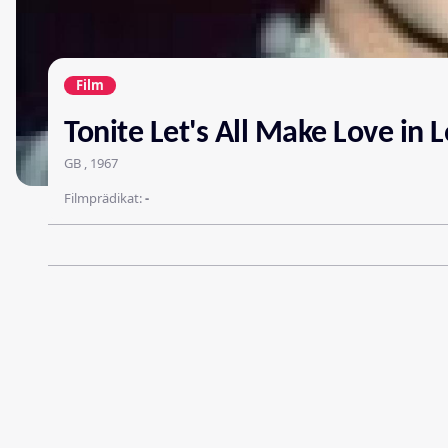
Film
Tonite Let's All Make Love in
GB , 1967
Filmprädikat:
-