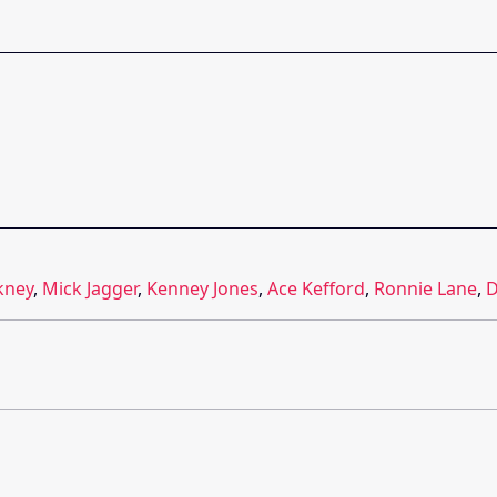
kney
,
Mick Jagger
,
Kenney Jones
,
Ace Kefford
,
Ronnie Lane
,
D