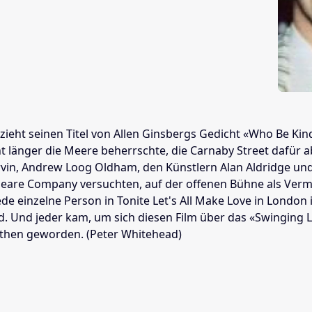
eht seinen Titel von Allen Ginsbergs Gedicht «Who Be Kind 
ht länger die Meere beherrschte, die Carnaby Street dafür 
Marvin, Andrew Loog Oldham, den Künstlern Alan Aldridge un
eare Company versuchten, auf der offenen Bühne als Vermitt
ede einzelne Person in Tonite Let's All Make Love in London i
nd. Und jeder kam, um sich diesen Film über das «Swinging
then geworden. (Peter Whitehead)