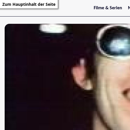
Zum Hauptinhalt der Seite
Filme & Serien
Trailer
S
Kritiken
S
Filmarchiv
Serienarchiv