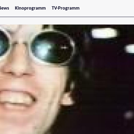
News
Kinoprogramm
TV-Programm
tars
Jetzt im Kino
treaming
Demnächst im Kino
Wien
Niederösterreich
Oberösterreich
Steiermark
Burgenland
Kärnten
Salzburg
Tirol
Vorarlberg