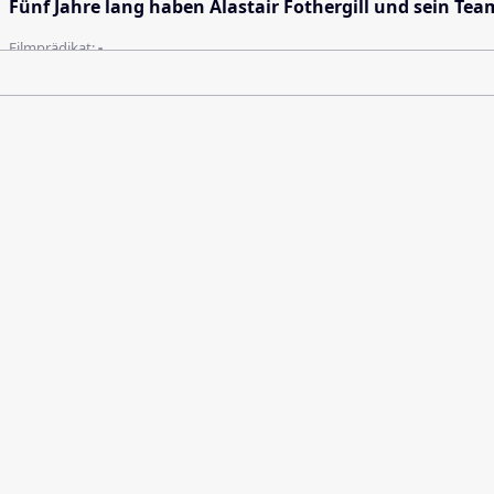
Fünf Jahre lang haben Alastair Fothergill und sein Team 
Filmprädikat:
-