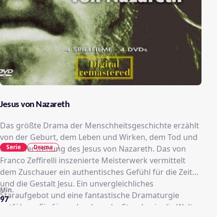
Jesus von Nazareth
Das größte Drama der Menschheitsgeschichte erzählt
von der Geburt, dem Leben und Wirken, dem Tod und
Serie
Drama
der Auferstehung des Jesus von Nazareth. Das von
Franco Zeffirelli inszenierte Meisterwerk vermittelt
dem Zuschauer ein authentisches Gefühl für die Zeit
und die Gestalt Jesu. Ein unvergleichliches
Min.
Staraufgebot und eine fantastische Dramaturgie
97
entführen Sie für mehr als sechs Stunden in die Welt