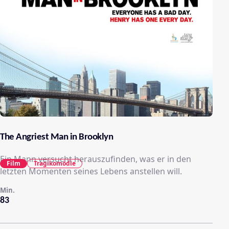
The Angriest Man in Brooklyn
Ein Mann versucht herauszufinden, was er in den
Film
Tragikomödie
letzten Momenten seines Lebens anstellen will.
Min.
83