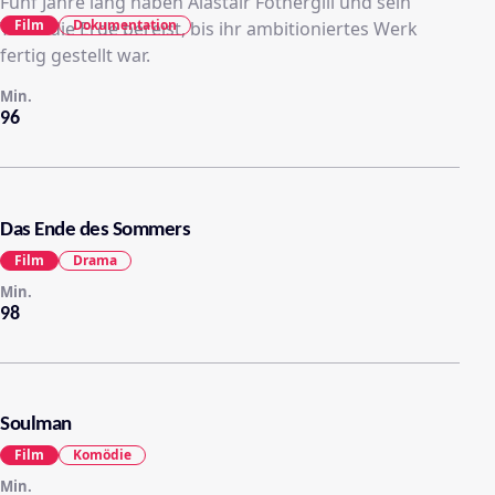
Fünf Jahre lang haben Alastair Fothergill und sein
Film
Dokumentation
Team die Erde bereist, bis ihr ambitioniertes Werk
fertig gestellt war.
Min.
96
Das Ende des Sommers
Film
Drama
Min.
98
Soulman
Film
Komödie
Min.