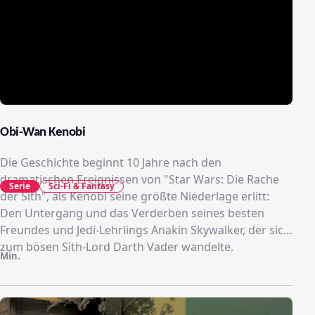
Obi-Wan Kenobi
Die Geschichte beginnt 10 Jahre nach den
dramatischen Ereignissen von "Star Wars: Die Rache
Serie
Sci-Fi & Fantasy
der Sith", als Kenobi seine größte Niederlage erlitt:
Den Untergang und das Verderben seines besten
Freundes und Jedi-Lehrlings Anakin Skywalker, der sich
zum bösen Sith-Lord Darth Vader wandelte.
Min.