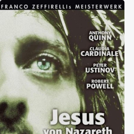
Bertha auf ein College schicken, wo sie sich in ihren
Mitschüler Simon Haley, Sohn eines Farmers, verliebt.
Nach Abschluss des Colleges muss er als Soldat in den
Ersten Weltkrieg. Nach dem Krieg kehrt er zurück und
heiratet Bertha. Er lehrt Landwirtschaft in Alabama
und in der Zeit des New Deals organisiert er die
Bauern gegen die Großgrundbesitzer. Ihr Sohn Alex
wird von Simon überredet, sich als Soldat für den
Zweiten Weltkrieg zu melden. Nach dem Krieg wird er
Journalist und schließt sich in den 1960er Jahren der
Bürgerrechtsbewegung an. Schließlich reist Alex nach
Afrika und erfährt dort die Geschichte der Entführung
seines Vorfahren Kunta Kinte von einem
Stammesangehörigen.