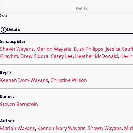
Netflix
Details
Schauspieler
Shawn Wayans
,
Marlon Wayans
,
Busy Philipps
,
Jessica Cauff
Grayhm
,
Drew Sidora
,
Casey Lee
,
Heather McDonald
,
Kevin
Regie
Keenen Ivory Wayans
,
Christine Wilson
Kamera
Steven Bernstein
Author
Marlon Wayans
,
Keenen Ivory Wayans
,
Shawn Wayans
,
Mic