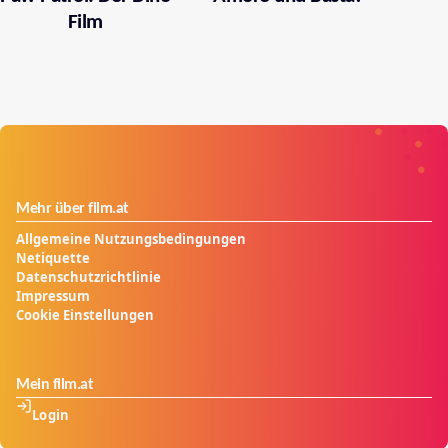
Film
Mehr über film.at
Allgemeine Nutzungsbedingungen
Netiquette
Datenschutzrichtlinie
Impressum
Cookie Einstellungen
Mein film.at
Login