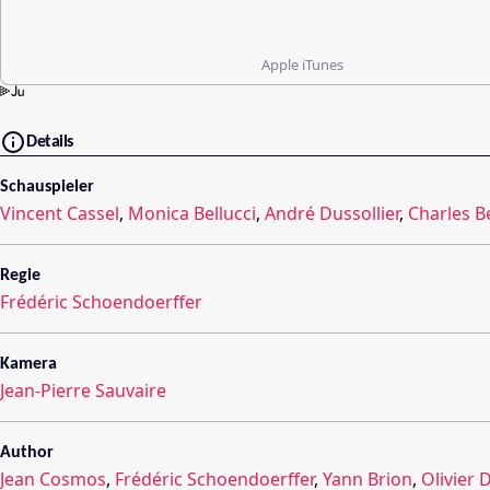
Apple iTunes
Details
Schauspieler
Vincent Cassel
,
Monica Bellucci
,
André Dussollier
,
Charles B
Regie
Frédéric Schoendoerffer
Kamera
Jean-Pierre Sauvaire
Author
Jean Cosmos
,
Frédéric Schoendoerffer
,
Yann Brion
,
Olivier 