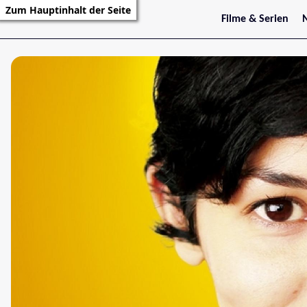
Zum Hauptinhalt der Seite
Filme & Serien
Trailer
S
Kritiken
S
Filmarchiv
Serienarchiv