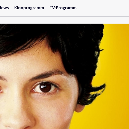
News
Kinoprogramm
TV-Programm
tars
Jetzt im Kino
treaming
Demnächst im Kino
Wien
Niederösterreich
Oberösterreich
Steiermark
Burgenland
Kärnten
Salzburg
Tirol
Vorarlberg