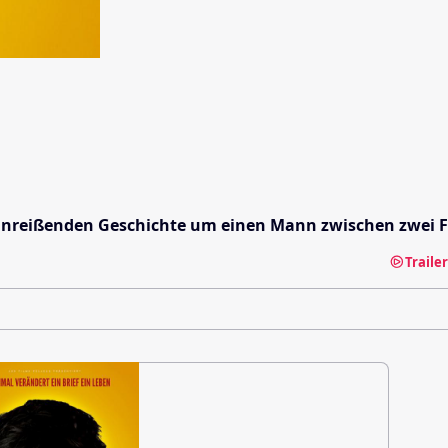
 hinreißenden Geschichte um einen Mann zwischen zwei 
Traile