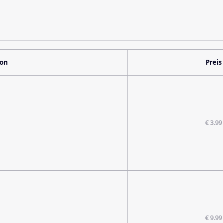
ion
Preis
€ 3.99
€ 9.99