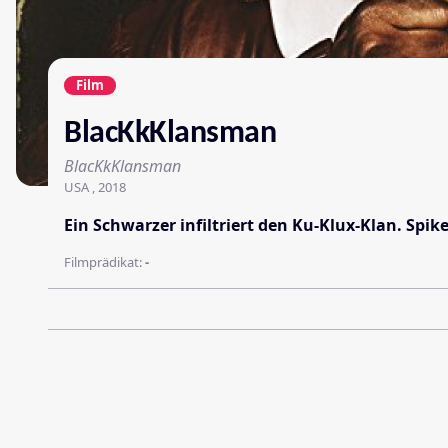
Film
BlacKkKlansman
BlacKkKlansman
USA , 2018
Ein Schwarzer infiltriert den Ku-Klux-Klan. Spik
Filmprädikat:
-