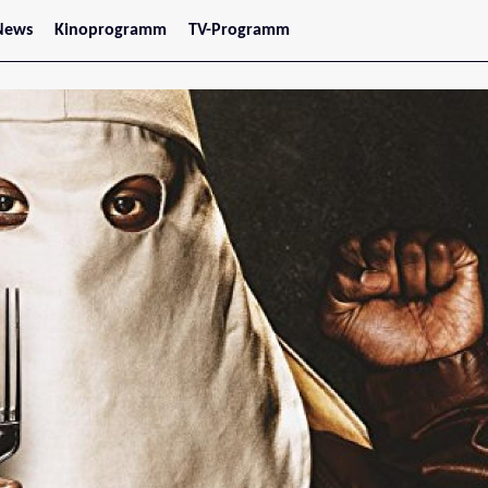
News
Kinoprogramm
TV-Programm
tars
Jetzt im Kino
treaming
Demnächst im Kino
Wien
Niederösterreich
Oberösterreich
Steiermark
Burgenland
Kärnten
Salzburg
Tirol
Vorarlberg