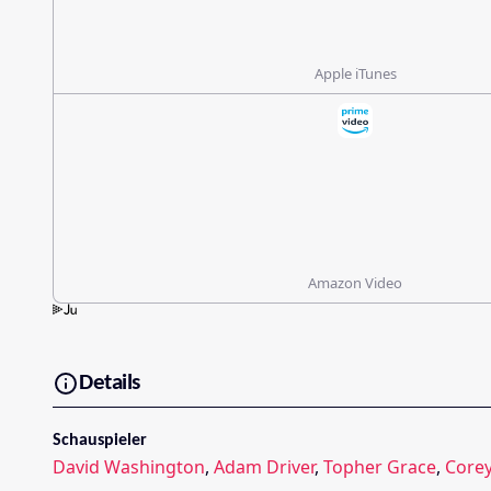
Apple iTunes
Amazon Video
Details
Schauspieler
David Washington
,
Adam Driver
,
Topher Grace
,
Core