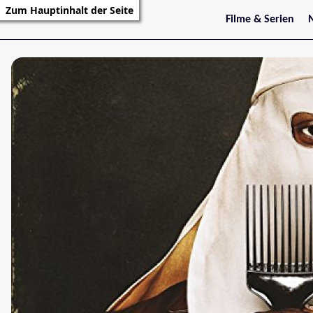
Zum Hauptinhalt der Seite
Filme & Serien
Trailer
S
Kritiken
S
Filmarchiv
Serienarchiv