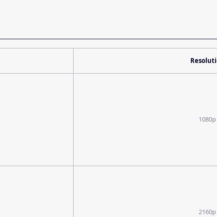
Resolut
1080p
2160p