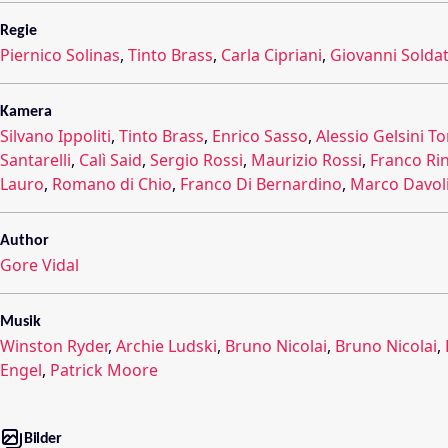
Regie
Piernico Solinas
,
Tinto Brass
,
Carla Cipriani
,
Giovanni Soldat
Kamera
Silvano Ippoliti
,
Tinto Brass
,
Enrico Sasso
,
Alessio Gelsini To
Santarelli
,
Calì Said
,
Sergio Rossi
,
Maurizio Rossi
,
Franco Rin
Lauro
,
Romano di Chio
,
Franco Di Bernardino
,
Marco Davol
Author
Gore Vidal
Musik
Winston Ryder
,
Archie Ludski
,
Bruno Nicolai
,
Bruno Nicolai
,
Engel
,
Patrick Moore
Bilder