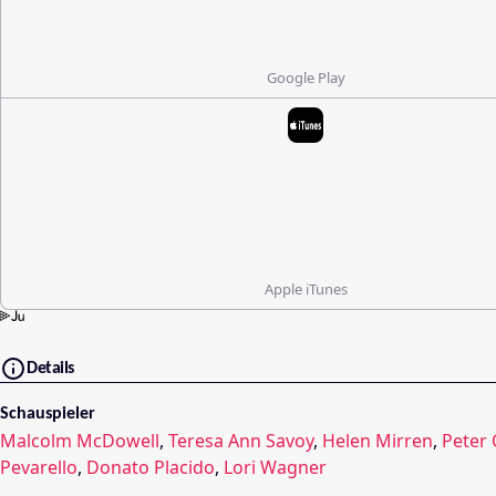
Google Play
Apple iTunes
Details
Schauspieler
Malcolm McDowell
,
Teresa Ann Savoy
,
Helen Mirren
,
Peter 
Pevarello
,
Donato Placido
,
Lori Wagner