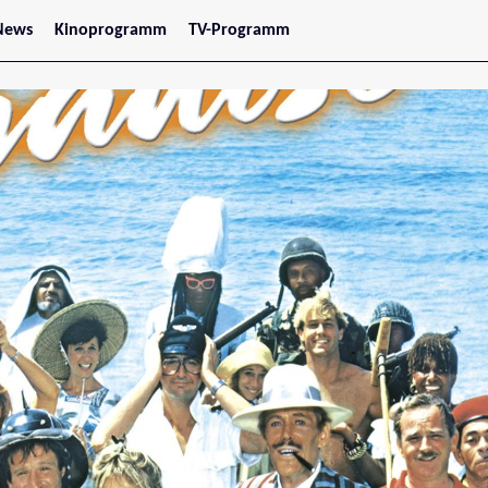
News
Kinoprogramm
TV-Programm
tars
Jetzt im Kino
treaming
Demnächst im Kino
Wien
Niederösterreich
Oberösterreich
Steiermark
Burgenland
Kärnten
Salzburg
Tirol
Vorarlberg