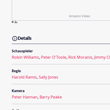
Amazon Video
Details
Schauspieler
Robin Williams
,
Peter O'Toole
,
Rick Moranis
,
Jimmy Cl
Regie
Harold Ramis
,
Sally Jones
Kamera
Peter Hannan
,
Barry Peake