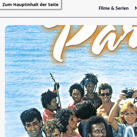
Zum Hauptinhalt der Seite
Filme & Serien
Trailer
S
Kritiken
S
Filmarchiv
Serienarchiv