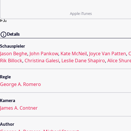
Apple iTunes
Details
Schauspieler
Jason Beghe
,
John Pankow
,
Kate McNeil
,
Joyce Van Patten
,
C
Rik Billock
,
Christina Galesi
,
Leslie Dane Shapiro
,
Alice Shur
Regie
George A. Romero
Kamera
James A. Contner
Author