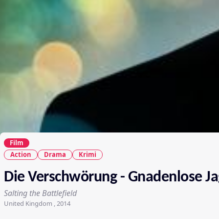
Film
Action
Drama
Krimi
Die Verschwörung - Gnadenlose J
Salting the Battlefield
United Kingdom , 2014