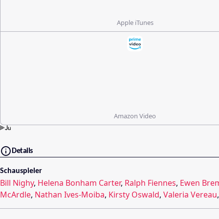
Apple iTunes
Amazon Video
Details
Schauspieler
Bill Nighy
,
Helena Bonham Carter
,
Ralph Fiennes
,
Ewen Bre
McArdle
,
Nathan Ives-Moiba
,
Kirsty Oswald
,
Valeria Vereau