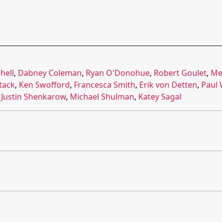
hell
,
Dabney Coleman
,
Ryan O'Donohue
,
Robert Goulet
,
Me
tack
,
Ken Swofford
,
Francesca Smith
,
Erik von Detten
,
Paul 
,
Justin Shenkarow
,
Michael Shulman
,
Katey Sagal