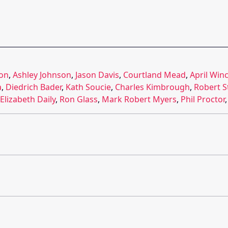
on
,
Ashley Johnson
,
Jason Davis
,
Courtland Mead
,
April Winc
a
,
Diedrich Bader
,
Kath Soucie
,
Charles Kimbrough
,
Robert S
Elizabeth Daily
,
Ron Glass
,
Mark Robert Myers
,
Phil Proctor