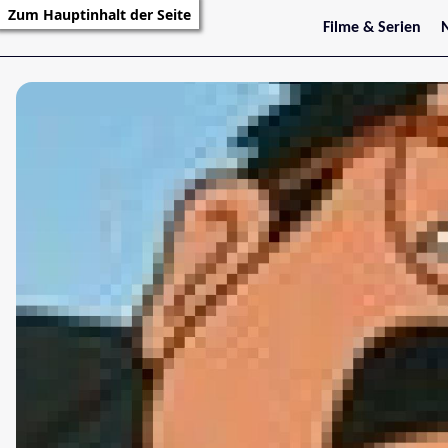
Zum Hauptinhalt der Seite
Filme & Serien
Trailer
S
Kritiken
S
Filmarchiv
Serienarchiv