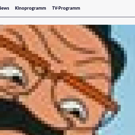
News
Kinoprogramm
TV-Programm
tars
Jetzt im Kino
treaming
Demnächst im Kino
Wien
Niederösterreich
Oberösterreich
Steiermark
Burgenland
Kärnten
Salzburg
Tirol
Vorarlberg