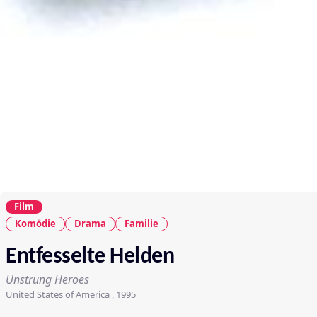
Film
Komödie
Drama
Familie
Entfesselte Helden
Unstrung Heroes
United States of America , 1995