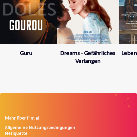
Guru
Dreams - Gefährliches
Leben
Verlangen
Mehr über film.at
Allgemeine Nutzungsbedingungen
Netiquette