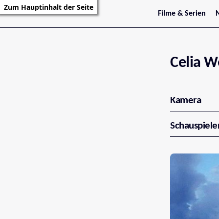
Zum Hauptinhalt der Seite
Filme & Serien
Trailer
S
Kritiken
S
Filmarchiv
Serienarchiv
Celia W
Kamera
Schauspiele