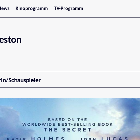
News
Kinoprogramm
TV-Programm
tars
Jetzt im Kino
treaming
Demnächst im Kino
Wien
Niederösterreich
eston
Oberösterreich
Steiermark
Burgenland
Kärnten
Salzburg
Tirol
Vorarlberg
rin/Schauspieler