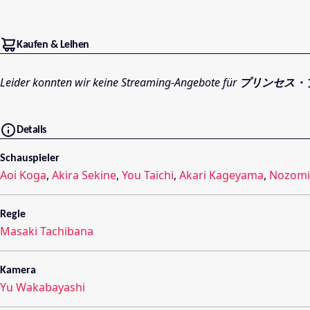
Kaufen & Leihen
Leider konnten wir keine Streaming-Angebote für
プリンセス・プリ
Details
Schauspieler
Aoi Koga
,
Akira Sekine
,
You Taichi
,
Akari Kageyama
,
Nozomi
Regie
Masaki Tachibana
Kamera
Yu Wakabayashi