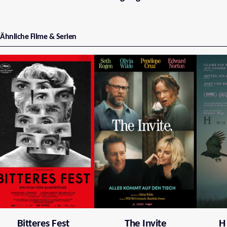
Ähnliche Filme & Serien
Bitteres Fest
The Invite
H