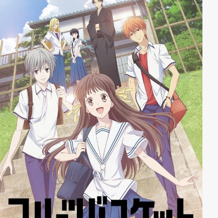
mutigen und wunderschönen »Schiffsmädchen« der
Schlüssel zum Sieg gegen die Sirens. Doch nun, da der
Kampf vorbei ist und die Sirens zurückgeschlagen
werden konnten, geraten die unterschiedlichen
Philosophien der vier Lager aneinander … Während
die Iron Bloods und das Sakura Empire die Macht der
Sirens untersuchen und selbst nutzen wollen, stellen
sich die Eagle Union und die Royal Navy diesem
Vorhaben in den Weg. Einst noch engste Verbündete,
verlassen Iron Blood und Sakura Empire nun die »Azur
Lane« und gründen die »Red Axis«. Mit Argwohn
gegenüber dem ehemaligen Freund, errichtet die
»Azur Lane« eine neue Basis im Ozean, um die
Machenschaften der »Red Axis« im Auge zu behalten …