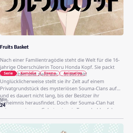
Fruits Basket
Nach einer Familientragödie steht die Welt für die 16-
jahrige Oberschülerin Tooru Honda Kopf. Sie packt
Serie
Komödie
Drama
Animation
ihre Sachen und zieht aus … in ein Zelt!
Unglücklicherweise stellt sie ihr Zelt auf einem
Privatgrundstück des mysteriösen Souma-Clans auf
und es dauert nicht lang, bis der Besitzer ihr
Min.
Geheimnis herausfindet. Doch der Souma-Clan hat
24
sein ganz eigenes Geheimnis, wie Tooru bald erfahren
soll. Denn wenn Mitglieder des Clans von einer Person
des anderen Geschlechts umarmt werden, verwandeln
sie sich in die Tiere der chinesischen Sternzeichen.