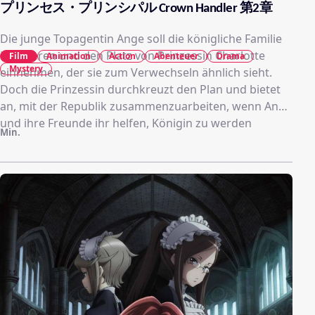
プリンセス・プリンシパル Crown Handler 第2章
Die junge Topagentin Ange soll die königliche Familie
infiltrieren und den Platz von Prinzessin Charlotte
Film
Animation
Action
Abenteuer
Drama
Mystery
einnehmen, der sie zum Verwechseln ähnlich sieht.
Doch die Prinzessin durchkreuzt den Plan und bietet
an, mit der Republik zusammenzuarbeiten, wenn Ange
und ihre Freunde ihr helfen, Königin zu werden
Min.