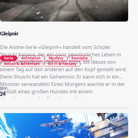
Gleipnir
Die Anime-Serie »Gleipnir« handelt vom Schüler
Shuichi Kagaya, der ein ganz gewöhnliches Leben in
Serie
Animation
Mystery
Komödie
einer langweiligen Kleinstadt führt, bis dieses von
Action & Adventure
Sci-Fi & Fantasy
einem Tag auf den anderen auf den Kopf gestellt wird.
Denn Shuichi hat ein Geheimnis: Er kann sich in ein
Monster verwandeln! Eines Morgens wachte er in der
Min.
Gestalt eines großen Hundes mit einem
24
überdimensionalen Revolver und einem
Reißverschluss auf dem Rücken auf – ausgestattet mit
unglaublicher Stärke sowie einem geschärften
Geruchssinn. Als seine Mitschülerin Claire Aoki in
Gefahr gerät, entscheidet Shuichi sich dazu, sie zu
retten und damit sein Geheimnis mit ihr zu teilen.