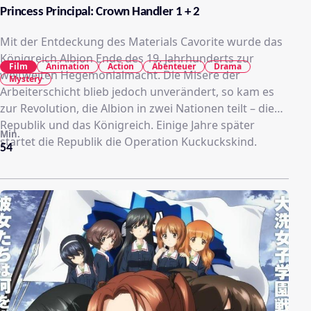
Princess Principal: Crown Handler 1 + 2
Mit der Entdeckung des Materials Cavorite wurde das
Königreich Albion Ende des 19. Jahrhunderts zur
Film
Animation
Action
Abenteuer
Drama
weltweiten Hegemonialmacht. Die Misere der
Mystery
Arbeiterschicht blieb jedoch unverändert, so kam es
zur Revolution, die Albion in zwei Nationen teilt – die
Republik und das Königreich. Einige Jahre später
Min.
startet die Republik die Operation Kuckuckskind.
54