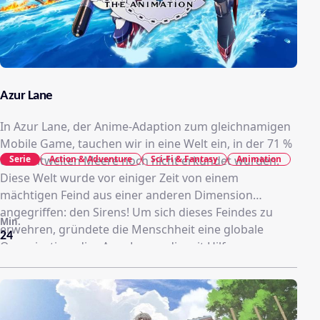
Azur Lane
In Azur Lane, der Anime-Adaption zum gleichnamigen
Mobile Game, tauchen wir in eine Welt ein, in der 71 %
Serie
Action & Adventure
Sci-Fi & Fantasy
Animation
der weltweiten Meere noch nicht erkundet wurden.
Diese Welt wurde vor einiger Zeit von einem
mächtigen Feind aus einer anderen Dimension
angegriffen: den Sirens! Um sich dieses Feindes zu
Min.
erwehren, gründete die Menschheit eine globale
24
Organisation, die »Azur Lane«, die mit Hilfe
sogenannter »Wisdom Cubes« Mädchen und junge
Frauen mit der Kraft mächtiger Kriegsschiffe erzeugen
konnte. Eingeteilt in vier Lager – Eagle Union, Royal
Navy, Iron Blood und Sakura Empire –, waren diese