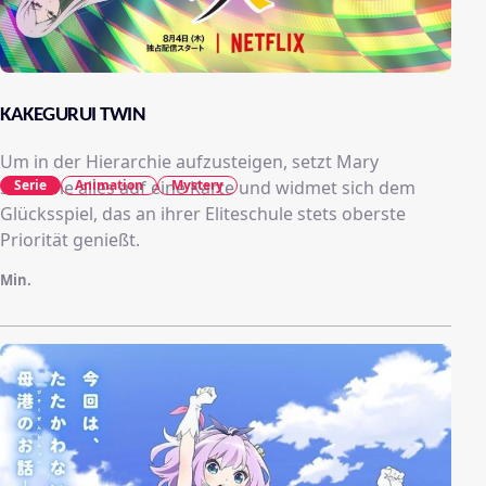
KAKEGURUI TWIN
Um in der Hierarchie aufzusteigen, setzt Mary
Saotome alles auf eine Karte und widmet sich dem
Serie
Animation
Mystery
Glücksspiel, das an ihrer Eliteschule stets oberste
Priorität genießt.
Min.