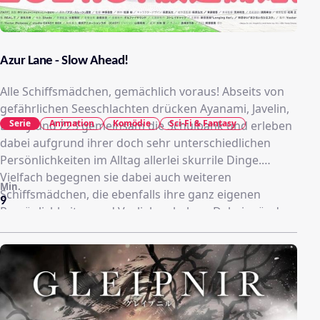
Azur Lane - Slow Ahead!
Alle Schiffsmädchen, gemächlich voraus! Abseits von
gefährlichen Seeschlachten drücken Ayanami, Javelin,
Serie
Animation
Komödie
Sci-Fi & Fantasy
Laffey und Z23 gemeinsam die Schulbank und erleben
dabei aufgrund ihrer doch sehr unterschiedlichen
Persönlichkeiten im Alltag allerlei skurrile Dinge.
Vielfach begegnen sie dabei auch weiteren
Min.
Schiffsmädchen, die ebenfalls ihre ganz eigenen
9
Persönlichkeiten und Vorlieben haben. Dabei münden
die gemeinsamen Aktivitäten immer wieder
unweigerlich in Quatsch, Chaos und einer Menge
Spaß.