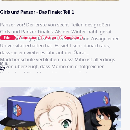
Girls und Panzer - Das Finale: Teil 1
Panzer vor! Der erste von sechs Teilen des großen
Girls und Panzer Finales. Als der Winter naht, gerät
Film
Animation
Action
Komödie
Momo in Sorge, da sie bisher noch keine Zusage einer
Universität erhalten hat: Es sieht sehr danach aus,
dass sie ein weiteres Jahr auf der Ōarai
Mädchenschule verbleiben muss! Miho ist allerdings
Min.
davon überzeugt, dass Momo ein erfolgreicher
47
Highschool-Abschluss sicher sein müsste, wenn sie
sich als erfolgreich im Sensha-dō erweisen sollte. Und
so bestreitet Team Ōarai mit Momo als neuer
Oberkommandantin den soeben wiederentdeckten
Winter-Raupenketten-Cup, mit vielen alten Bekannten
aber auch neuen Gegnern, wie der heiß erwarteten
Freien Schule BC!