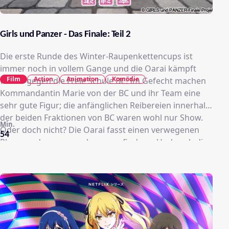
Girls und Panzer - Das Finale: Teil 2
Die erste Runde des Winter-Raupenkettencups ist
immer noch in vollem Gange und die Oarai kämpft
Film
Action
Animation
Komödie
weiter gegen die Freie Schule BC! Im Gefecht machen
Kommandantin Marie von der BC und ihr Team eine
sehr gute Figur; die anfänglichen Reibereien innerhalb
der beiden Fraktionen von BC waren wohl nur Show.
Min.
Oder doch nicht? Die Oarai fasst einen verwegenen
54
Plan, um das genauer herauszufinden… Und auch die
anderen wohlbekannten, aber auch bisher
unbekannten, Schulen liefern sich jede Menge geballte
Panzer-Action! Wie endet die Runde 1? Und was
erwartet uns in Runde 2?