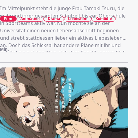
Im Mittelpunkt steht die junge Frau Tamaki Tsuru, die
während ihrer gesamten Schulzeit bis zur Oberschule
Film
Animation
Drama
Liebesfilm
Komödie
in Sportteams aktiv war. Nun möchte sie an der
Universität einen neuen Lebensabschnitt beginnen
und strebt stattdessen lieber ein aktives Liebesleben
an. Doch das Schicksal hat andere Pläne mit ihr und
Min.
geleitet sie auf den Weg, sich dem Segelflugzeug-Club
ihrer Universität anzuschließen.