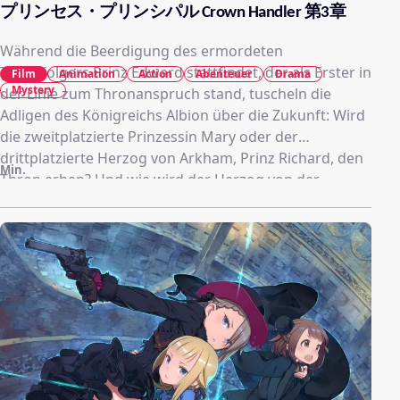
プリンセス・プリンシパル Crown Handler 第3章
Während die Beerdigung des ermordeten
Thronfolgers Prinz Edward stattfindet, der als Erster in
Film
Animation
Action
Abenteuer
Drama
Mystery
der Linie zum Thronanspruch stand, tuscheln die
Adligen des Königreichs Albion über die Zukunft: Wird
die zweitplatzierte Prinzessin Mary oder der
drittplatzierte Herzog von Arkham, Prinz Richard, den
Min.
Thron erben? Und wie wird der Herzog von der
Normandie reagieren?