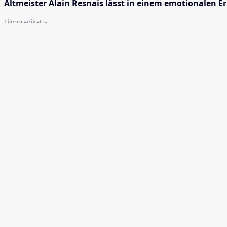
Altmeister Alain Resnais lässt in einem emotionalen E
Filmprädikat:
-