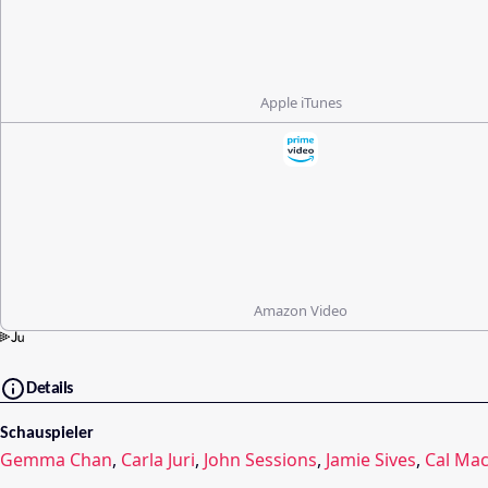
Apple iTunes
Amazon Video
Details
Schauspieler
Gemma Chan
,
Carla Juri
,
John Sessions
,
Jamie Sives
,
Cal Ma