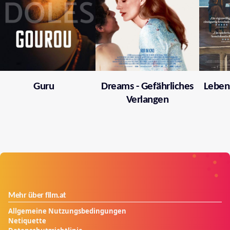
Guru
Dreams - Gefährliches
Leben
Verlangen
Mehr über film.at
Allgemeine Nutzungsbedingungen
Netiquette