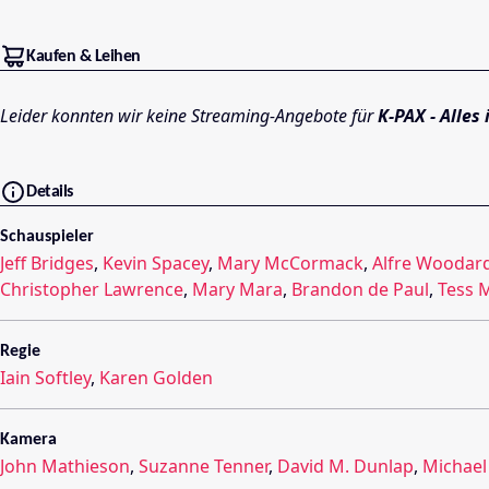
Kaufen & Leihen
Leider konnten wir keine Streaming-Angebote für
K-PAX - Alles
Details
Schauspieler
Jeff Bridges
,
Kevin Spacey
,
Mary McCormack
,
Alfre Woodar
Christopher Lawrence
,
Mary Mara
,
Brandon de Paul
,
Tess 
Regie
Iain Softley
,
Karen Golden
Kamera
John Mathieson
,
Suzanne Tenner
,
David M. Dunlap
,
Michael 